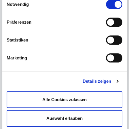
Notwendig
Eigentümer eines
Präferenzen
Schnellstart
Grundstücks
Statistiken
Marketing
Standrohr /
Bauwasserzähler
Wasserqualität
Details zeigen
Alle Cookies zulassen
Ihr Hausanschluss
Auswahl erlauben
Trinkwasseranschluss
Abwasseranschluss