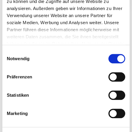
Wir sind für Sie da. Lassen Sie sich beraten.
zu können und die Zugriffe auf unsere Website zu
analysieren. Außerdem geben wir Informationen zu Ihrer
Verwendung unserer Website an unsere Partner für
soziale Medien, Werbung und Analysen weiter. Unsere
Partner führen diese Informationen möglicherweise mit
weiteren Daten zusammen, die Sie ihnen bereitgestellt
Telefon
haben oder die sie im Rahmen Ihrer Nutzung der Dienste
0365 4870-0
gesammelt haben.
Einwilligungsauswahl
Notwendig
Im Kundenzentrum
Persönliche Beratung
Präferenzen
Statistiken
Entstörungsdienst
0800 5888-119
Marketing
Kontaktdaten