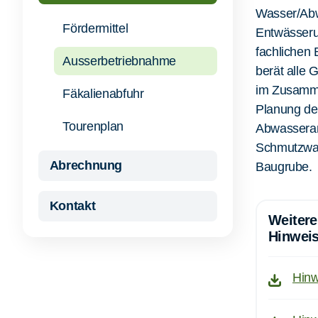
Wasser/Abwa
Fördermittel
Entwässeru
fachlichen
Ausserbetriebnahme
berät alle 
im Zusamme
Fäkalienabfuhr
Planung der
Tourenplan
Abwasseran
Schmutzwas
Abrechnung
Baugrube.
Kontakt
Weitere
Hinweis
Hinw