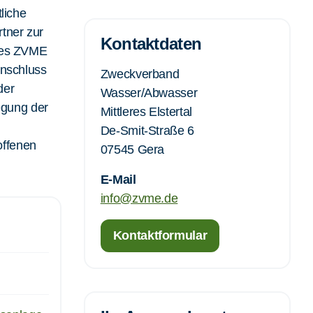
liche
tner zur
Kontaktdaten
 des ZVME
anschluss
Zweckverband
der
Wasser/Abwasser
egung der
Mittleres Elstertal
De-Smit-Straße 6
offenen
07545 Gera
E-Mail
info@zvme.de
Kontaktformular