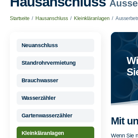
Hausanschluss
Ausse
Startseite
Hausanschluss
Kleinkläranlagen
Ausserbet
Neuanschluss
Wi
Standrohrvermietung
Si
Brauchwasser
Wasserzähler
Gartenwasserzähler
Mit u
Kleinkläranlagen
Wenn Sie n