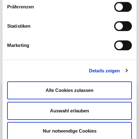
Mittleres Elstertal
Präferenzen
De-Smit-Straße 6
07545 Gera
Statistiken
E-Mail
info@zvme.de
Marketing
Kontaktformular
Details zeigen
Alle Cookies zulassen
Auswahl erlauben
Eigentümer eines
Nur notwendige Cookies
Schnellstart
Grundstücks