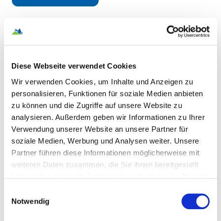
Telefon
0365 4870-0
Diese Webseite verwendet Cookies
Wir verwenden Cookies, um Inhalte und Anzeigen zu
personalisieren, Funktionen für soziale Medien anbieten
Im Kundenzentrum
zu können und die Zugriffe auf unsere Website zu
Persönliche Beratung
analysieren. Außerdem geben wir Informationen zu Ihrer
Verwendung unserer Website an unsere Partner für
soziale Medien, Werbung und Analysen weiter. Unsere
Entstörungsdienst
Partner führen diese Informationen möglicherweise mit
0800 5888-119
weiteren Daten zusammen, die Sie ihnen bereitgestellt
haben oder die sie im Rahmen Ihrer Nutzung der Dienste
gesammelt haben.
Kontaktdaten
Einwilligungsauswahl
Notwendig
Zweckverband Wasser/Abwasser