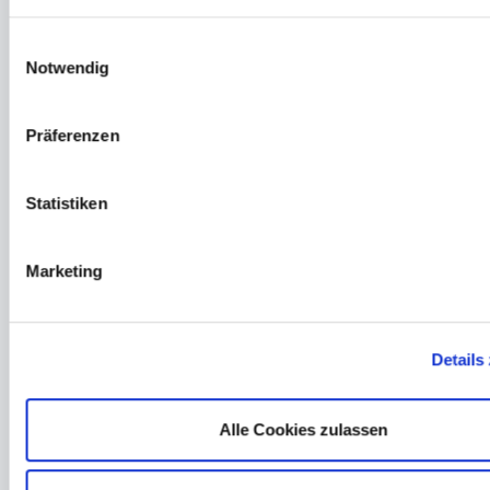
Brauchwasseranlage
Wasserzähler
Einwilligungsauswahl
Notwendig
Kleinkläranlagen
Abrechnung
Präferenzen
Ihr Zweckverband
Statistiken
Verbandsgebiet
Verbandsstruktur
Marketing
Karriere
Satzung
Details
Ausschreibung
Aktuelles
Alle Cookies zulassen
Unsere Themen